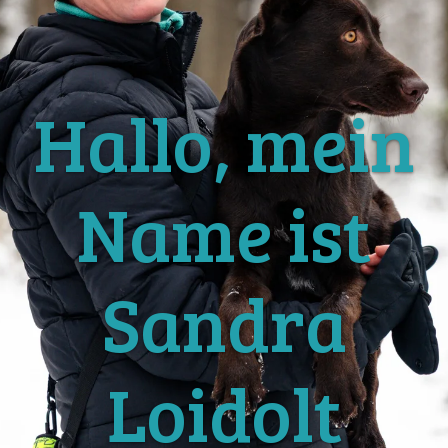
Hallo, mein
Name ist
Sandra
Loidolt