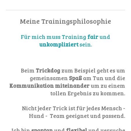
Meine Trainingsphilosophie
Für mich muss Training
fair
und
unkompliziert
sein.
Beim
Trickdog
zum Beispiel geht es um
gemeinsamen
Spaß
am Tun und die
Kommunikation miteinander
um zu einem
tollen Ergebnis zu kommen.
Nicht jeder Trick ist für jedes Mensch -
Hund - Team geeignet und passend.
Ich bin
spontan
und
flexibel
und versuche